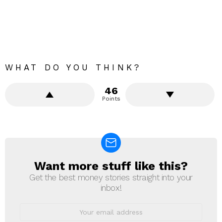
WHAT DO YOU THINK?
46
Points
Want more stuff like this?
NEWSLETTER
Get the best money stories straight into your
inbox!
Email
address: