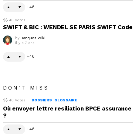
46
46
Votes
SWIFT & BIC : WENDEL SE PARIS SWIFT Code
by
Banques Wiki
il y a 7 ans
46
DON'T MISS
46
Votes
DOSSIERS
GLOSSAIRE
Où envoyer lettre resiliation BPCE assurance
?
46