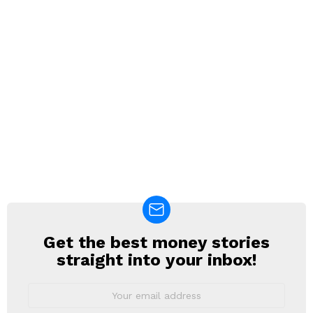
Get the best money stories
NEWSLETTER
straight into your inbox!
Email
address: