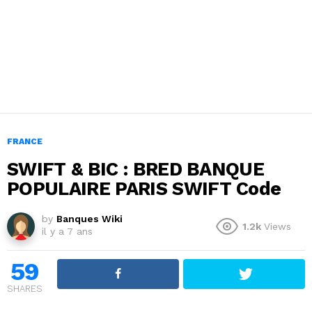
FRANCE
SWIFT & BIC : BRED BANQUE
POPULAIRE PARIS SWIFT Code
by
Banques Wiki
1.2k
Views
il y a 7 ans
59
SHARES