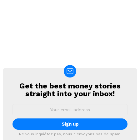
Get the best money stories
NEWSLETTER
straight into your inbox!
Email
address:
Ne vous inquiétez pas, nous n'envoyons pas de spam.