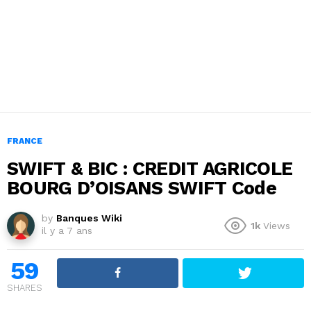
FRANCE
SWIFT & BIC : CREDIT AGRICOLE
BOURG D’OISANS SWIFT Code
by
Banques Wiki
1k
Views
il y a 7 ans
59
SHARES