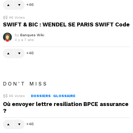
46
46
Votes
SWIFT & BIC : WENDEL SE PARIS SWIFT Code
by
Banques Wiki
il y a 7 ans
46
DON'T MISS
46
Votes
DOSSIERS
GLOSSAIRE
Où envoyer lettre resiliation BPCE assurance
?
46