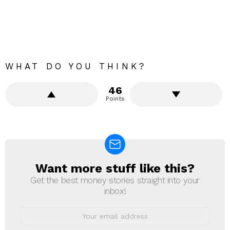
WHAT DO YOU THINK?
46
Points
Want more stuff like this?
NEWSLETTER
Get the best money stories straight into your
inbox!
Email
address: