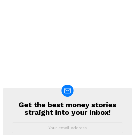
Get the best money stories
NEWSLETTER
straight into your inbox!
Email
address: