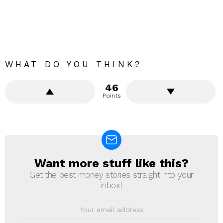
WHAT DO YOU THINK?
46
Points
Want more stuff like this?
NEWSLETTER
Get the best money stories straight into your
inbox!
Email
address: