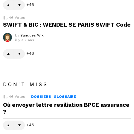
46
46
Votes
SWIFT & BIC : WENDEL SE PARIS SWIFT Code
by
Banques Wiki
il y a 7 ans
46
DON'T MISS
46
Votes
DOSSIERS
GLOSSAIRE
Où envoyer lettre resiliation BPCE assurance
?
46